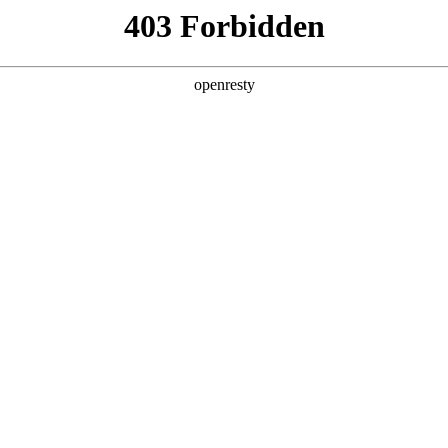
斯·儒尼奥尔